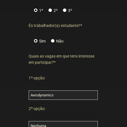
1º
2º
3º
És trabalhador(a) estudante?*
Sim
Não
Quais as vagas em que tens interesse
em participar?*
1ª opção:
2ª opção: