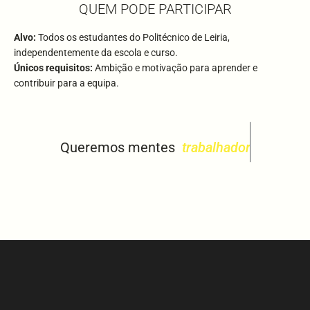
QUEM PODE PARTICIPAR
Alvo:
Todos os estudantes do Politécnico de Leiria,
independentemente da escola e curso.
Únicos requisitos:
Ambição e motivação para aprender e
contribuir para a equipa.
Queremos mentes
t
r
a
b
a
l
h
a
d
o
r
a
s